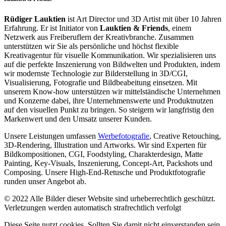
Rüdiger Lauktien
ist Art Director und 3D Artist mit über 10 Jahren
Erfahrung. Er ist Initiator von
Lauktien & Friends
, einem
Netzwerk aus Freiberuflern der Kreativbranche. Zusammen
unterstützen wir Sie als persönliche und höchst flexible
Kreativagentur für visuelle Kommunikation. Wir spezialisieren uns
auf die perfekte Inszenierung von Bildwelten und Produkten, indem
wir modernste Technologie zur Bilderstellung in 3D/CGI,
Visualisierung, Fotografie und Bildbeabeitung einsetzen. Mit
unserem Know-how unterstützen wir mittelständische Unternehmen
und Konzerne dabei, ihre Unternehmenswerte und Produktnutzen
auf den visuellen Punkt zu bringen. So steigern wir langfristig den
Markenwert und den Umsatz unserer Kunden.
Unsere Leistungen umfassen
Werbefotografie
, Creative Retouching,
3D-Rendering, Illustration und Artworks. Wir sind Experten für
Bildkompositionen, CGI, Foodstyling, Charakterdesign, Matte
Painting, Key-Visuals, Inszenierung, Concept-Art, Packshots und
Composing. Unsere High-End-Retusche und Produktfotografie
runden unser Angebot ab.
© 2022 Alle Bilder dieser Website sind urheberrechtlich geschützt.
Verletzungen werden automatisch strafrechtlich verfolgt
Diese Seite nutzt cookies. Sollten Sie damit nicht einverstanden sein,